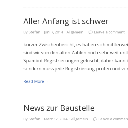
Aller Anfang ist schwer
By
Stefan
·
Juni 7, 2014
·
Allgemein
·
Leave a comment
kurzer Zwischenbericht, es haben sich mittlerweil
sind wir von den alten Zahlen noch sehr weit ent
Spambot Registrierungen gelöscht, daher kann ich
sondern muss jede Registrierung prüfen und von H
Read More →
News zur Baustelle
By
Stefan
·
März 12, 2014
·
Allgemein
·
Leave a commen