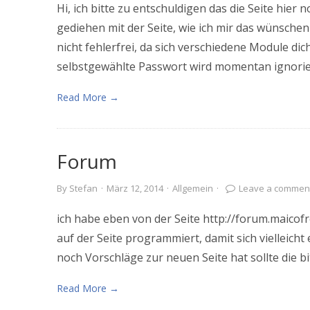
Hi, ich bitte zu entschuldigen das die Seite hier n
gediehen mit der Seite, wie ich mir das wünsch
nicht fehlerfrei, da sich verschiedene Module dic
selbstgewählte Passwort wird momentan ignorie
Read More →
Forum
By
Stefan
·
März 12, 2014
·
Allgemein
·
Leave a commen
ich habe eben von der Seite http://forum.maicof
auf der Seite programmiert, damit sich vielleicht
noch Vorschläge zur neuen Seite hat sollte die 
Read More →